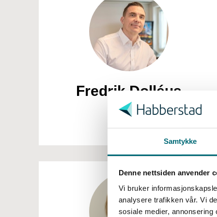
Fredrik Dolléus
S
a
Styreleder
m
t
Samtykke
y
k
k
Denne nettsiden anvender c
e
Vi bruker informasjonskapsler
v
analysere trafikken vår. Vi 
a
sosiale medier, annonsering 
l