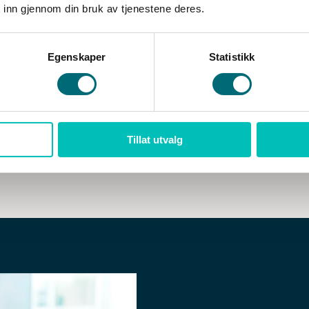
 inn gjennom din bruk av tjenestene deres.
Egenskaper
Statistikk
Åsmund Vikenes
Styremedlem
Tillat utvalg