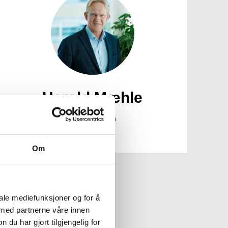
Harald Mæhle
Styremedlem
Om
iale mediefunksjoner og for å
 med partnerne våre innen
u har gjort tilgjengelig for