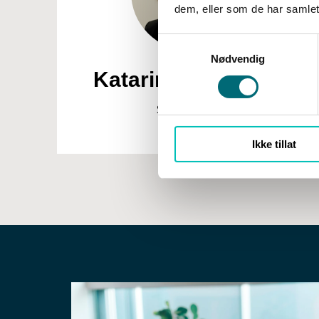
dem, eller som de har samlet
g
Nødvendig
Katarina Lundqvist
Styremedlem
Ikke tillat