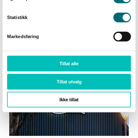
Profesjonaliserte intern
Statistikk
saksbehandling i Apotek 1
Markedsføring
Les mer her
Tillat alle
Tillat utvalg
Ikke tillat