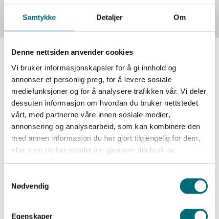
m
t
Samtykke
Detaljer
Om
y
k
Denne nettsiden anvender cookies
k
e
Vi bruker informasjonskapsler for å gi innhold og
Kundehistorier
v
annonser et personlig preg, for å levere sosiale
a
mediefunksjoner og for å analysere trafikken vår. Vi deler
l
dessuten informasjon om hvordan du bruker nettstedet
g
vårt, med partnerne våre innen sosiale medier,
annonsering og analysearbeid, som kan kombinere den
med annen informasjon du har gjort tilgjengelig for dem,
eller som de har samlet inn gjennom din bruk av
tjenestene deres.
Nødvendig
Egenskaper