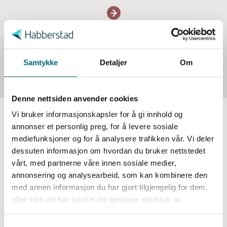
S
a
Se alle våre erfarne rådgivere
m
t
Samtykke
Detaljer
Om
y
k
Denne nettsiden anvender cookies
k
e
Vi bruker informasjonskapsler for å gi innhold og
v
annonser et personlig preg, for å levere sosiale
Kundehistorier
a
mediefunksjoner og for å analysere trafikken vår. Vi deler
l
dessuten informasjon om hvordan du bruker nettstedet
g
vårt, med partnerne våre innen sosiale medier,
annonsering og analysearbeid, som kan kombinere den
med annen informasjon du har gjort tilgjengelig for dem,
eller som de har samlet inn gjennom din bruk av
tjenestene deres.