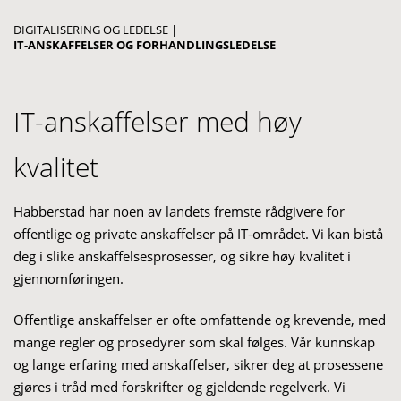
DIGITALISERING OG LEDELSE
|
IT-ANSKAFFELSER OG FORHANDLINGSLEDELSE
IT-anskaffelser med høy
kvalitet
Habberstad har noen av landets fremste rådgivere
for
offentlige og private anskaffelser
på IT-området
. Vi
kan
bistå
deg
i
slike
anskaffelsesprosesse
r
,
og
sikre høy kvalitet
i
gjennomføring
en
.
Offentlige anskaffelser er ofte omfattende
og krevende
, med
mange
regler og prosedyrer som skal følges. Vår kunnskap
og lange erfaring med anskaffelser, sikre
r deg
at prosessene
gjøres
i tråd med forskrifter og
gjeldende regelverk
. Vi