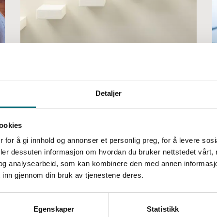
Habberstads modell bygger
organisatorisk kapabilitet
Detaljer
Les mer her
ookies
 for å gi innhold og annonser et personlig preg, for å levere sos
deler dessuten informasjon om hvordan du bruker nettstedet vårt,
og analysearbeid, som kan kombinere den med annen informasjon d
 inn gjennom din bruk av tjenestene deres.
Egenskaper
Statistikk