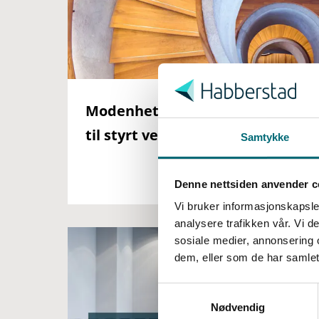
S
a
m
Modenhetsanalyse – fra bruk
t
til styrt verdiskaping med KI
Samtykke
y
k
k
Les mer her
Denne nettsiden anvender c
e
Vi bruker informasjonskapsler
v
analysere trafikken vår. Vi 
a
sosiale medier, annonsering 
l
dem, eller som de har samlet
g
Nødvendig