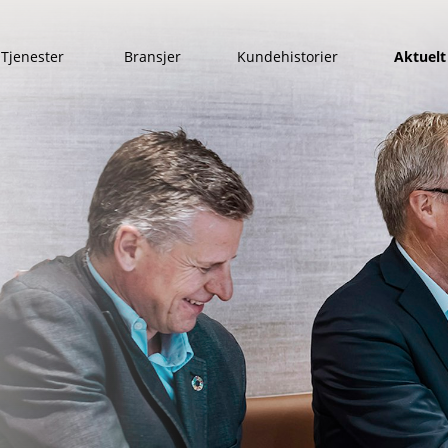
Tjenester
Bransjer
Kundehistorier
Aktuelt
Show submenu for Tjenester