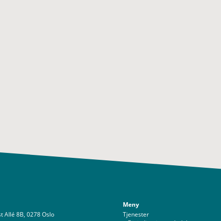
Meny
t Allé 8B, 0278 Oslo
Tjenester