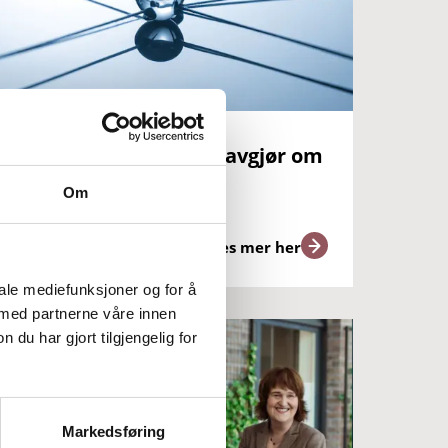
Hvorfor orkestrering avgjør om
KI lykkes
Om
Les mer her
iale mediefunksjoner og for å
 med partnerne våre innen
u har gjort tilgjengelig for
Markedsføring