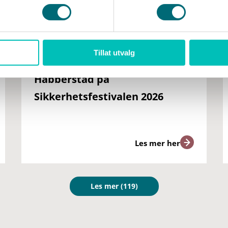
Tillat utvalg
Habberstad på
Sikkerhetsfestivalen 2026
Les mer her
Les mer
(119)