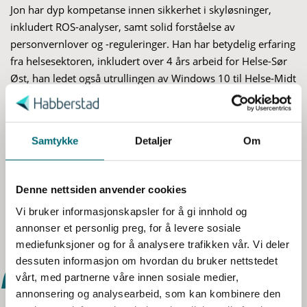
Jon har dyp kompetanse innen sikkerhet i skyløsninger,
inkludert ROS-analyser, samt solid forståelse av
personvernlover og -reguleringer. Han har betydelig erfaring
fra helsesektoren, inkludert over 4 års arbeid for Helse-Sør
Øst, han ledet også utrullingen av Windows 10 til Helse-Midt
S
Norge.
a
m
Jon er utdannet sivilingeniør i Elektro- og datateknikk fra
t
Samtykke
Detaljer
Om
Norges Tekniske Høgskole og prosjektledelse fra
y
Handelshøyskolen BI. Han er også sertifisert innen prosjekt-
k
og programledelse (PMI, PRINCE2, MSP), teknologi (Azure),
Denne nettsiden anvender cookies
k
arkitektur (TOGAF) og driftsprosesser (DevOps, ITIL).
e
Vi bruker informasjonskapsler for å gi innhold og
v
annonser et personlig preg, for å levere sosiale
a
mediefunksjoner og for å analysere trafikken vår. Vi deler
l
dessuten informasjon om hvordan du bruker nettstedet
g
vårt, med partnerne våre innen sosiale medier,
annonsering og analysearbeid, som kan kombinere den