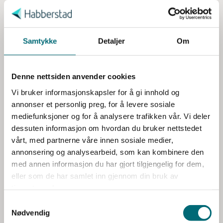
S
Executive Search, der han kartlegger kultur, kapabiliteter og
a
strategiske mål for å identifisere ledere som skaper helhetlig
m
verdiskaping. Han har også solid bakgrunn fra Forsvaret
t
Samtykke
Detaljer
Om
som Major og prosjektleder for strukturelle omstillinger, og
y
har utdannelse fra BI, Universitetet i Oslo, Harvard og MIT
k
Sloan School of Management.
Denne nettsiden anvender cookies
k
e
I Habberstad fokuserer Tom på organisasjonsutvikling og
Vi bruker informasjonskapsler for å gi innhold og
v
transformasjon, inkludert organisasjonsdesign, kultur,
annonser et personlig preg, for å levere sosiale
a
mediefunksjoner og for å analysere trafikken vår. Vi deler
strategisk arbeidskraftplanlegging og kapabilitetsutvikling,
l
dessuten informasjon om hvordan du bruker nettstedet
støttet av kunstig intelligens. Målet er å utvikle
g
vårt, med partnerne våre innen sosiale medier,
organisasjoner som lærer raskere, samarbeider bedre og
annonsering og analysearbeid, som kan kombinere den
utnytter sine kapabiliteter optimalt, slik at de skaper varig
med annen informasjon du har gjort tilgjengelig for dem,
verdi, høyere ressursutnyttelse og sterkere
eller som de har samlet inn gjennom din bruk av
gjennomføringsevne.
tjenestene deres.
Leverer på disse tjenestene
Nødvendig