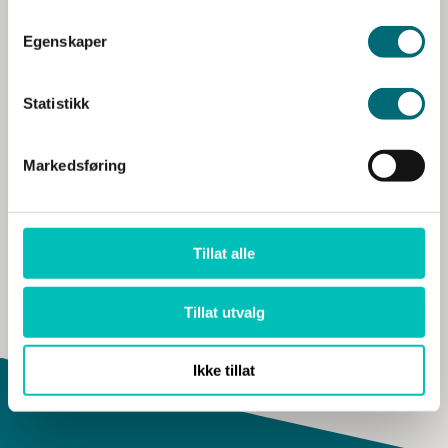
Digitalisering og ledelse
Egenskaper
Digital transformasjon og strategi
,
Endringsledelse
,
Porteføljestyring og IT-
ledelse
Statistikk
Markedsføring
Tillat alle
Tillat utvalg
Ikke tillat