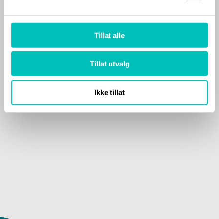
Leverer på disse tjenestene
Tillat alle
Digitalisering og ledelse
Tillat utvalg
Digital transformasjon og strategi
,
Endringsledelse
,
IT-anskaffelser og
forhandlingsledelse
,
IT-prosjekt og testledelse
Ikke tillat