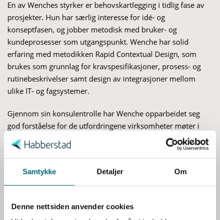
En av Wenches styrker er behovskartlegging i tidlig fase av
prosjekter. Hun har særlig interesse for idé‑ og
konseptfasen, og jobber metodisk med bruker‑ og
kundeprosesser som utgangspunkt. Wenche har solid
erfaring med metodikken Rapid Contextual Design, som
brukes som grunnlag for kravspesifikasjoner, prosess‑ og
rutinebeskrivelser samt design av integrasjoner mellom
ulike IT‑ og fagsystemer.
Gjennom sin konsulentrolle har Wenche opparbeidet seg
god forståelse for de utfordringene virksomheter møter i
S
endringsprosesser.
Det har gitt henne en verktøykasse for
a
kommunikasjon og metode som er testet ut flere prosjekter.
m
Wenche får gode tilbakemeldinger som en god brodbyggger
t
Samtykke
Detaljer
Om
både internt i prosjekter og mellom forretning og IT.
y
k
Wenche kommuniserer tydelig og tillitsskapende på alle
Denne nettsiden anvender cookies
k
nivåer i organisasjonen. Hun er strukturert, målrettet og
e