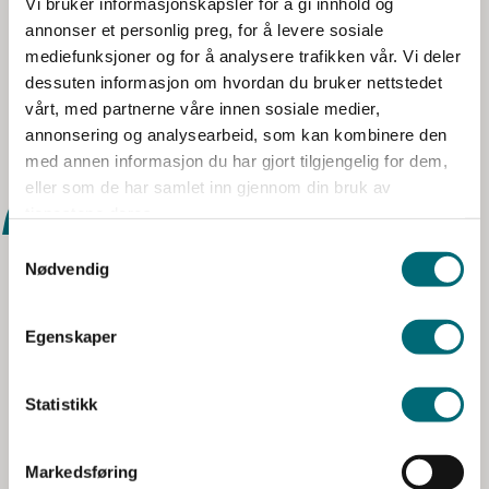
proaktiv som prosjektleder, og har et skarpt blikk for
Vi bruker informasjonskapsler for å gi innhold og
v
annonser et personlig preg, for å levere sosiale
sammenhengen mellom prosjektmål og gevinster. Med sitt
a
mediefunksjoner og for å analysere trafikken vår. Vi deler
gode humør og sin inkluderende lederstil skaper hun
l
dessuten informasjon om hvordan du bruker nettstedet
engasjerte team som leverer høy kvalitet og gode resultater.
g
vårt, med partnerne våre innen sosiale medier,
annonsering og analysearbeid, som kan kombinere den
med annen informasjon du har gjort tilgjengelig for dem,
eller som de har samlet inn gjennom din bruk av
tjenestene deres.
Nødvendig
Jeg er opptatt av relasjonsledelse, en
tilnærming som fokuserer på
Egenskaper
coachingledelse, konflikthåndtering og
lagutvikling. Dette skaper gode team som
Statistikk
leverer godt.
Markedsføring