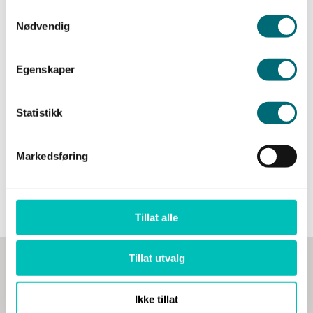
Nødvendig
Hvorfor orkestrering avgjør om KI
lykkes
Egenskaper
Les mer her
Statistikk
Markedsføring
Se flere artikler
Tillat alle
Tillat utvalg
Snakk med våre rådgivere
Ikke tillat