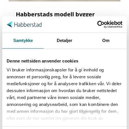
Habberstads modell bygger
S
organisatorisk kapabilitet
a
m
Les mer her
t
Samtykke
Detaljer
Om
y
k
Denne nettsiden anvender cookies
k
e
Vi bruker informasjonskapsler for å gi innhold og
v
annonser et personlig preg, for å levere sosiale
a
mediefunksjoner og for å analysere trafikken vår. Vi deler
l
dessuten informasjon om hvordan du bruker nettstedet
g
vårt, med partnerne våre innen sosiale medier,
annonsering og analysearbeid, som kan kombinere den
med annen informasjon du har gjort tilgjengelig for dem,
eller som de har samlet inn gjennom din bruk av
tjenestene deres.