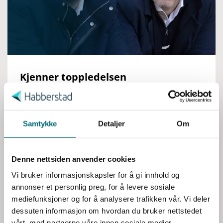
Kjenner toppledelsen
S
beredskapsrisikoene godt nok?
a
m
Les mer her
t
Samtykke
Detaljer
Om
y
k
Denne nettsiden anvender cookies
k
e
Vi bruker informasjonskapsler for å gi innhold og
v
annonser et personlig preg, for å levere sosiale
a
mediefunksjoner og for å analysere trafikken vår. Vi deler
l
dessuten informasjon om hvordan du bruker nettstedet
g
vårt, med partnerne våre innen sosiale medier,