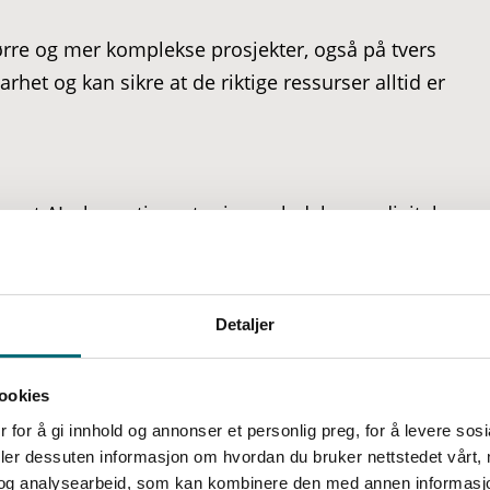
rre og mer komplekse prosjekter, også på tvers
het og kan sikre at de riktige ressurser alltid er
et AI, sky og tjenester innen ledelse og digital
plere sine nåværende tjenester med nye,
nder får tilgang til de nyeste teknologiene og
Detaljer
ookies
 stabilitet og kan fortsette å utvikle seg
 for å gi innhold og annonser et personlig preg, for å levere sos
rtsette å investere i våre ansatte, våre tjenester
deler dessuten informasjon om hvordan du bruker nettstedet vårt,
rre verdier over tid.
og analysearbeid, som kan kombinere den med annen informasjon d