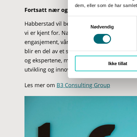
dem, eller som de har samlet
g
Fortsatt nær og personlig kontakt
Habberstad vil bevare sin unikhet og vi vil v
Nødvendig
vi er kjent for. Nære relasjoner og personli
engasjement, vår kultur og måte å jobbe tet
blir en del av et større konsern. Som kund
og ekspertene, men som en del av et større ko
Ikke tillat
utvikling og innovasjon.
Les mer om
B3 Consulting Group