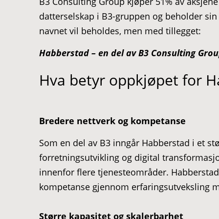
B3 Consulting Group kjøper 51% av aksjene
datterselskap i B3-gruppen og beholder sin
navnet vil beholdes, men med tillegget:
Habberstad – en del av B3 Consulting Gro
Hva betyr oppkjøpet for 
Bredere nettverk og kompetanse
Som en del av B3 inngår Habberstad i et stør
forretningsutvikling og digital transformasj
innenfor flere tjenesteområder. Habberstads a
kompetanse gjennom erfaringsutveksling me
Større kapasitet og skalerbarhet