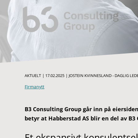
AKTUELT
|
17.02.2025
|
JOSTEIN KVINNESLAND - DAGLIG LED
Firmanytt
B3 Consulting Group går inn på eierside
betyr at Habberstad AS blir en del av B3
Et ekspansivt konsulentse