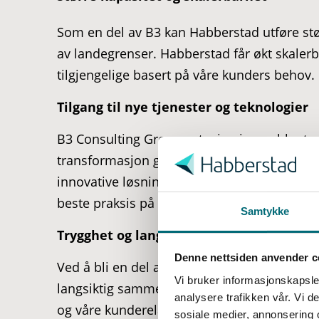
Som en del av B3 kan Habberstad utføre stø
av landegrenser. Habberstad får økt skalerbar
tilgjengelige basert på våre kunders behov.
Tilgang til nye tjenester og teknologier
B3 Consulting Group satsning innen blant ann
S
transformasjon gjør at Habberstad kan sup
a
m
innovative løsninger. Dette betyr at våre ku
t
beste praksis på markedet.
Samtykke
y
k
Trygghet og langsiktighet?
k
Denne nettsiden anvender c
e
Ved å bli en del av B3 styrker Habberstad sin
Vi bruker informasjonskapsler
v
langsiktig sammen med våre kunder. Vi vil fo
analysere trafikken vår. Vi 
a
og våre kunderelasjoner for å skape enda stø
sosiale medier, annonsering 
l