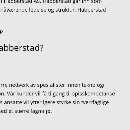
 i Habberstad AS. Habberstad går inn som
 nåværende ledelse og struktur. Habberstad
up
Habberstad?
re nettverk av spesialister innen teknologi,
on. Vår kunder vil få tilgang til spisskompetanse
nsatte vil ytterligere styrke sin tverrfaglige
d et større fagmiljø.