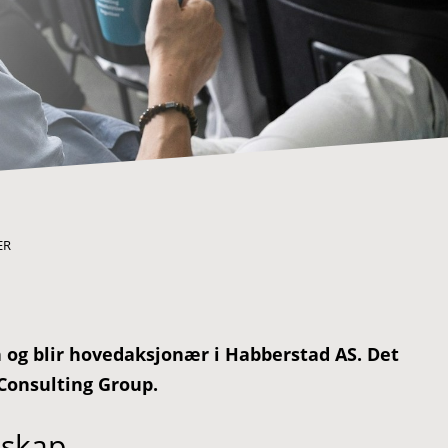
ER
n og blir hovedaksjonær i Habberstad AS. Det
 Consulting Group.
lskap