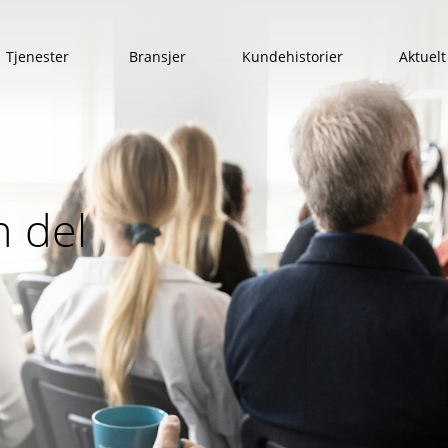
Tjenester
Bransjer
Kundehistorier
Aktuelt
Show submenu for Tjenester
n del