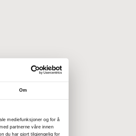
Om
iale mediefunksjoner og for å
 med partnerne våre innen
u har gjort tilgjengelig for