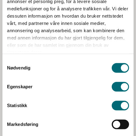
annonser et personlig preg, for å levere sosiale
Ønsker du å ta en prat om hvordan din virksomhet kan
a
mediefunksjoner og for å analysere trafikken vår. Vi deler
etablere et tilsvarende styringsfundament for
l
dessuten informasjon om hvordan du bruker nettstedet
g
digitalisering?
vårt, med partnerne våre innen sosiale medier,
Ta gjerne kontakt med oss for en uforpliktende samtale.
annonsering og analysearbeid, som kan kombinere den
med annen informasjon du har gjort tilgjengelig for dem,
eller som de har samlet inn gjennom din bruk av
tjenestene deres.
Snakk med våre rådgivere
Nødvendig
Egenskaper
Statistikk
Markedsføring
Eirik Børke