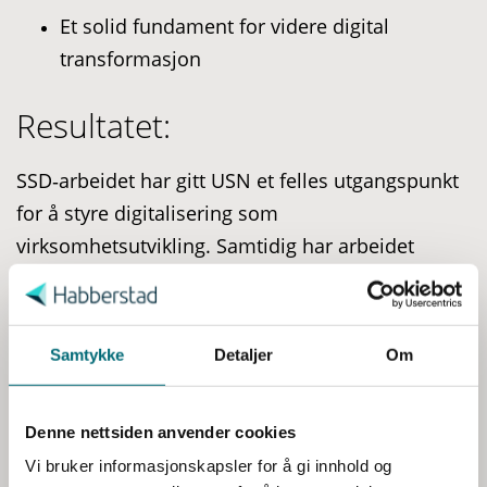
Et solid fundament for videre digital
transformasjon
Resultatet:
SSD‑arbeidet har gitt USN et felles utgangspunkt
for å styre digitalisering som
virksomhetsutvikling. Samtidig har arbeidet
tydeliggjort hvilke grep som må tas videre for å
S
a
skape økt fart, effekt og måloppnåelse i den
m
digitale utviklingen.
t
Samtykke
Detaljer
Om
y
k
Denne nettsiden anvender cookies
k
Vil du vite mer?
e
Vi bruker informasjonskapsler for å gi innhold og
v