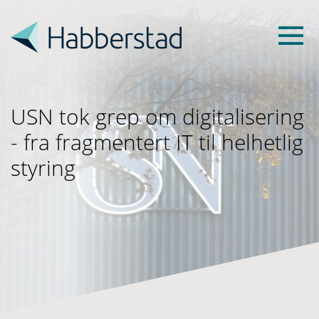
USN tok grep om digitalisering
- fra fragmentert IT til helhetlig
styring