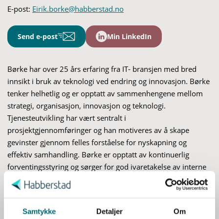
E-post:
Eirik.borke@habberstad.no
Send e-post
Min LinkedIn
Børke har over 25 års erfaring fra IT- bransjen med bred
innsikt i bruk av teknologi ved endring og innovasjon. Børke
tenker helhetlig og er opptatt av sammenhengene mellom
strategi, organisasjon, innovasjon og teknologi.
Tjenesteutvikling har vært sentralt i
prosjektgjennomføringer og han motiveres av å skape
gevinster gjennom felles forståelse for nyskapning og
effektiv samhandling. Børke er opptatt av kontinuerlig
forventingsstyring og sørger for god ivaretakelse av interne
S
og eksterne interessenter. Børke har vært ansvarlig for
a
innføring av styringssystemer for virksomhetsarkitektur
m
med fokus på et godt samspill mellom forretning og
t
Samtykke
Detaljer
Om
teknologi. Han har jobbet med p
rosjekt- og prosessledelse,