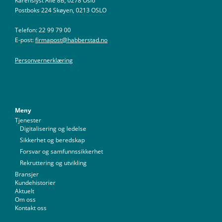
Karenslyst Allé 8B, 0278 Oslo
Postboks 224 Skøyen, 0213 OSLO
Telefon: 22 99 79 00
E-post:
firmapost@habberstad.no
Personvernerklæring
Meny
Tjenester
Digitalisering og ledelse
Sikkerhet og beredskap
Forsvar og samfunnssikkerhet
Rekruttering og utvikling
Bransjer
Kundehistorier
Aktuelt
Om oss
Kontakt oss