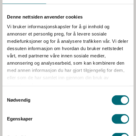
y
o
g tett med systemarkitekter, kvalitetsledelse og
k
toppledelse. Børke er kjent med ulike roller på operativt og
Denne nettsiden anvender cookies
k
strategisk nivå.
e
Vi bruker informasjonskapsler for å gi innhold og
v
annonser et personlig preg, for å levere sosiale
Børke er opptatt av samspillet mellom menneske,
a
mediefunksjoner og for å analysere trafikken vår. Vi deler
organisasjon og teknologi. Han er dedikert, inkluderende i
l
dessuten informasjon om hvordan du bruker nettstedet
sitt arbeid og en god lagspiller.
g
vårt, med partnerne våre innen sosiale medier,
annonsering og analysearbeid, som kan kombinere den
Leverer på disse tjenestene
med annen informasjon du har gjort tilgjengelig for dem,
eller som de har samlet inn gjennom din bruk av
Digitalisering og ledelse
tjenestene deres.
Digital transformasjon og strategi
,
Porteføljestyring og IT-ledelse
,
IT-prosjekt og
Nødvendig
testledelse
,
Virksomhetsarkitektur
Egenskaper