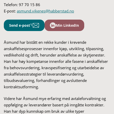
Telefon:
97 70 15 86
E-post:
asmund.vikenes@habberstad.no
Send e-post
Min LinkedIn
Åsmund
har
bistått en rekke kunder i krevende
anskaffelsesprosesser innenfor kjøp
,
utvikling, tilpasning
,
vedlikehold og drift
, herunder anskaffelse av skytjenester
.
Han har
høy
kompetanse innenfor al
le fasene i anskaffelser
fra behovs
vurdering,
kravspesifisering
og utarbeidelse av
anskaffelses
strategier
til leverandørvurdering,
tilbudsevalue
ring,
forhandlinger
og avsluttende
kontraktsutforming
.
Videre har Åsmund mye erfaring med avtaleforvaltning og
oppfølging av leverandører basert på inngåtte kontrakter.
Han har dyp kunnskap om bruk av ulike typer