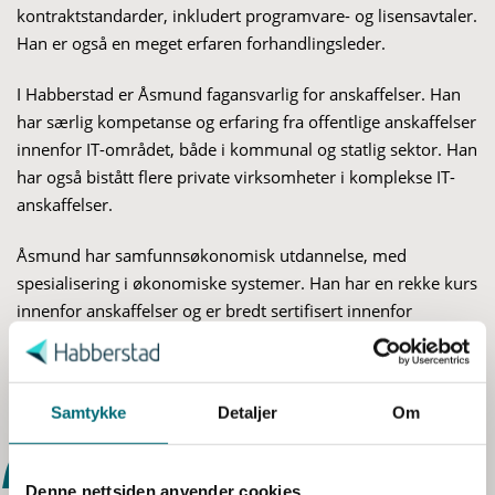
kontraktstandarder, inkludert programvare- og lisensavtaler.
Han er også en meget erfaren forhandlingsleder.
I Habberstad er Åsmund fagansvarlig for anskaffelser.
Han
har særlig kompetanse og erfaring fra offentlige anskaffelser
innenfor IT-området, både i kommunal og statlig sektor. Han
har også bistått flere private virksomheter i komplekse IT-
anskaffelser.
Åsmund har samfunnsøkonomisk utdannelse, med
spesialisering i økonomiske systemer. Han har en rekke kurs
innenfor anskaffelser og er bredt sertifisert innenfor
S
teknologi-, prosjekt- og endringsledelse.
a
m
t
Samtykke
Detaljer
Om
y
k
Denne nettsiden anvender cookies
k