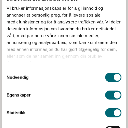
e
Vi bruker informasjonskapsler for å gi innhold og
Åsmund fullførte hele løpet fra spesifikasjon
v
annonser et personlig preg, for å levere sosiale
a
til implementering. Hans kunnskap om det
mediefunksjoner og for å analysere trafikken vår. Vi deler
l
dessuten informasjon om hvordan du bruker nettstedet
formelle prosessløpet, avtaler og
g
vårt, med partnerne våre innen sosiale medier,
dokumentstrukturer var uvurderlige på veien
annonsering og analysearbeid, som kan kombinere den
fram mot endelig kontrakt. Dette er en
med annen informasjon du har gjort tilgjengelig for dem,
eller som de har samlet inn gjennom din bruk av
krevende arbeidsform som stiller krav til
tjenestene deres.
planlegging, gjennomføring, dokumentasjon
Nødvendig
og tilbakerapportering for å sikre at
erfaringene ble fanget opp og benyttet i
Egenskaper
hovedprosjektet. Vikenes organiserte og
ledet dette arbeidet på en utmerket måte.
Statistikk
Jan Erik Ruud Olsen-Sporveien