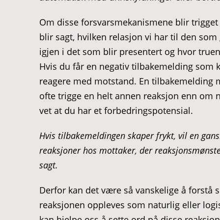
Om disse forsvarsmekanismene blir trigget
blir sagt, hvilken relasjon vi har til den so
igjen i det som blir presentert og hvor tru
Hvis du får en negativ tilbakemelding som ko
reagere med motstand. En tilbakemelding m
ofte trigge en helt annen reaksjon enn om n
vet at du har et forbedringspotensial.
Hvis tilbakemeldingen skaper frykt, vil en ga
reaksjoner hos mottaker, der reaksjonsmønste
sagt.
Derfor kan det være så vanskelige å forstå se
reaksjonen oppleves som naturlig eller log
kan hjelpe oss å sette ord på disse reaksjo