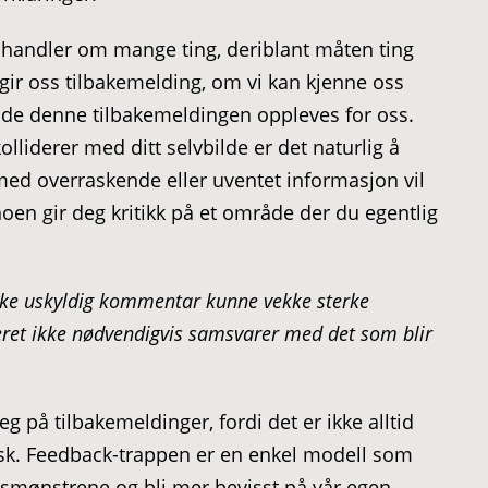
 handler om mange ting, deriblant måten ting
m gir oss tilbakemelding, om vi kan kjenne oss
ende denne tilbakemeldingen oppleves for oss.
lliderer med ditt selvbilde er det naturlig å
ed overraskende eller uventet informasjon vil
oen gir deg kritikk på et område der du egentlig
nske uskyldig kommentar kunne vekke sterke
ret ikke nødvendigvis samsvarer med det som blir
g på tilbakemeldinger, fordi det er ikke alltid
isk. Feedback-trappen er en enkel modell som
nsmønstrene og bli mer bevisst på vår egen