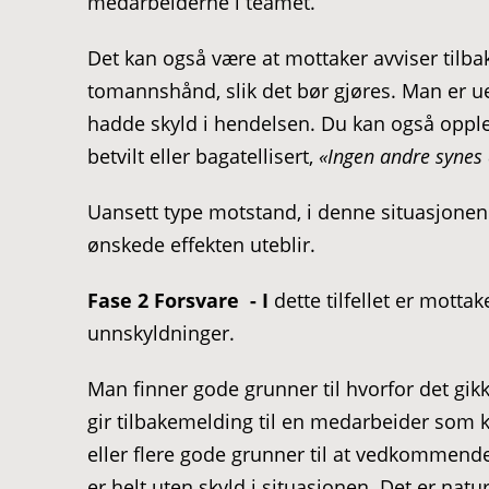
medarbeiderne i teamet.
Det kan også være at mottaker avviser tilba
tomannshånd, slik det bør gjøres. Man er u
hadde skyld i hendelsen. Du kan også opplev
betvilt eller bagatellisert,
«Ingen andre synes 
Uansett type motstand, i denne situasjone
ønskede effekten uteblir.
Fase 2 Forsvare
- I
dette tilfellet er mot
unnskyldninger.
Man finner gode grunner til hvorfor det gikk
gir tilbakemelding til en medarbeider som k
eller flere gode grunner til at vedkommende
er helt uten skyld i situasjonen. Det er natur