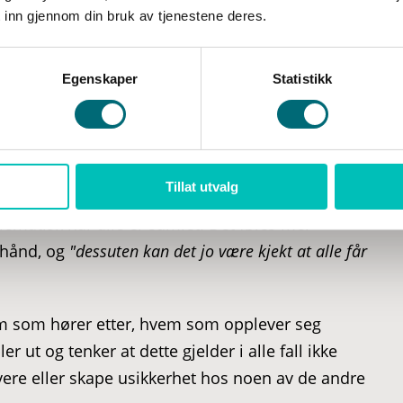
 inn gjennom din bruk av tjenestene deres.
Egenskaper
Statistikk
kemeldingen helt bortkastet.
ksempel på dette er en leder som velger å gi
Tillat utvalg
 å si fra til den eller de det gjelder. Lederen tar
atisk når alle er samlet. Det føles mer
shånd, og
"dessuten kan det jo være kjekt at alle får
em som hører etter, hvem som opplever seg
r ut og tenker at dette gjelder i alle fall ikke
ivere eller skape usikkerhet hos noen av de andre