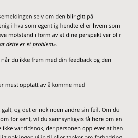
kemeldingen selv om den blir gitt på
enig i hva som egentlig hendte eller hvem som
e motstand i form av at dine perspektiver blir
at dette er et problem».
n når du ikke frem med din feedback og den
taker mest opptatt av å komme med
 galt, og det er nok noen andre sin feil. Om du
om for sent, vil du sannsynligvis få høre om en
 ikke var tidsnok, der personen opplever at hen
lig nok ingen vilje til eller tanker om forbedring,