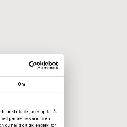
Om
iale mediefunksjoner og for å
 med partnerne våre innen
u har gjort tilgjengelig for