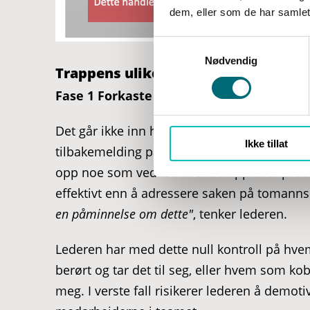
dem, eller som de har samlet
g
Nødvendig
Trappens ulike faser
Fase 1 Forkaste
- På dette trinnet er tilba
Det går ikke inn hos mottaker. Et klassisk e
Ikke tillat
tilbakemelding på avdelingsmøtet i stedet for
opp noe som vedkommende opplever problem
effektivt enn å adressere saken på tomann
en påminnelse om dette"
, tenker lederen.
Lederen har med dette null kontroll på hv
berørt og tar det til seg, eller hvem som koble
meg. I verste fall risikerer lederen å demot