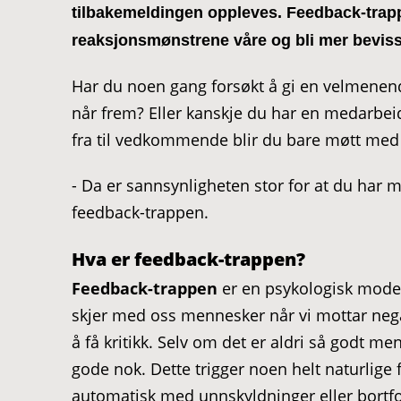
tilbakemeldingen oppleves. Feedback-trapp
reaksjonsmønstrene våre og bli mer bevisst 
Har du noen gang forsøkt å gi en velmenend
når frem? Eller kanskje du har en medarbeid
fra til vedkommende blir du bare møtt med
- Da er sannsynligheten stor for at du har 
feedback-trappen.
Hva er feedback-trappen?
Feedback-trappen
er en psykologisk model
skjer med oss mennesker når vi mottar nega
å få kritikk. Selv om det er aldri så godt ment
gode nok. Dette trigger noen helt naturlig
automatisk med unnskyldninger eller bortfo