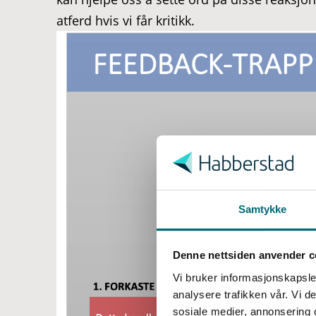
atferd hvis vi får kritikk.
S
a
m
t
Samtykke
y
k
k
Denne nettsiden anvender c
e
Vi bruker informasjonskapsler
v
analysere trafikken vår. Vi 
a
sosiale medier, annonsering 
l