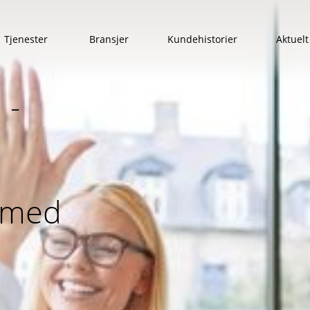
Tjenester
Bransjer
Kundehistorier
Aktuelt
Show submenu for Tjenester
 -
s med