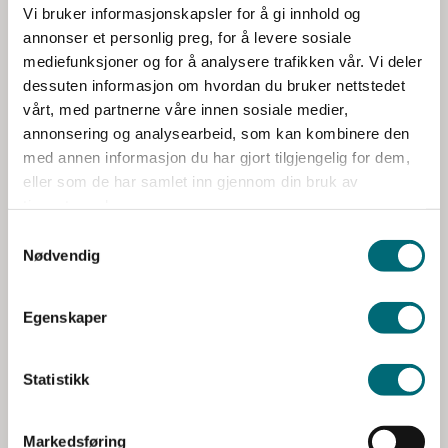
bedre en organisasjon er til å tiltrekke seg
e
Vi bruker informasjonskapsler for å gi innhold og
v
partnere til å bidra med investeringer, ideer og
annonser et personlig preg, for å levere sosiale
a
innsats, jo mer utvikles det eksterne
mediefunksjoner og for å analysere trafikken vår. Vi deler
l
økosystemet.
dessuten informasjon om hvordan du bruker nettstedet
g
vårt, med partnerne våre innen sosiale medier,
annonsering og analysearbeid, som kan kombinere den
Bærekraft må være integrert i
med annen informasjon du har gjort tilgjengelig for dem,
eller som de har samlet inn gjennom din bruk av
alle aktiviteter, inklusive
tjenestene deres.
forretnings- og digitale
Nødvendig
strategier
Egenskaper
En bærekraftig forretningsstrategi balanserer
økonomiske, sosiale og miljømessige forhold på
Statistikk
en måte som bidrar til langsiktig verdiskaping i
virksomheten.
Markedsføring