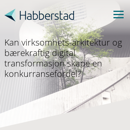
Kan virksomhets-arkitektur og
bærekraftig digital
transformasjon skape en
konkurransefordel?