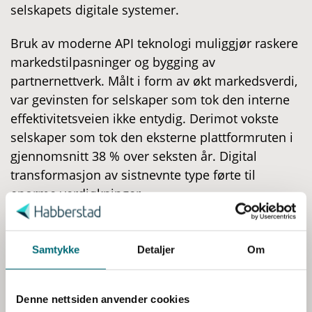
selskapets digitale systemer.
Bruk av moderne API teknologi muliggjør raskere
markedstilpasninger og bygging av
partnernettverk. Målt i form av økt markedsverdi,
var gevinsten for selskaper som tok den interne
effektivitetsveien ikke entydig. Derimot vokste
selskaper som tok den eksterne plattformruten i
gjennomsnitt 38 % over seksten år. Digital
transformasjon av sistnevnte type førte til
enorme verdiøkninger.
S
a
(Kilde: V
an Alstyne et al, Harvard Business Review,
m
2021.)
t
Samtykke
Detaljer
Om
y
Plattformbaserte organisasjoner er avhengige av
k
engasjement fra sine eksterne bidragsytere. Jo
Denne nettsiden anvender cookies
k