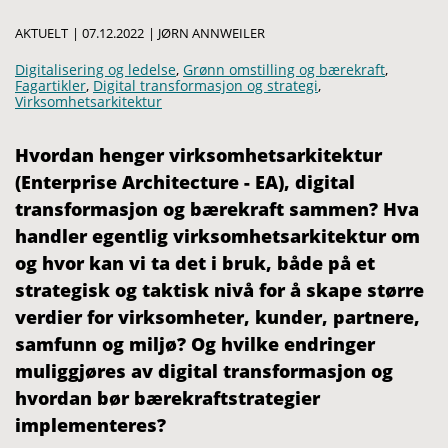
AKTUELT
|
07.12.2022
|
JØRN ANNWEILER
Digitalisering og ledelse
,
Grønn omstilling og bærekraft
,
Fagartikler
,
Digital transformasjon og strategi
,
Virksomhetsarkitektur
Hvordan henger virksomhetsarkitektur
(Enterprise Architecture - EA), digital
transformasjon og bærekraft sammen? Hva
handler egentlig virksomhetsarkitektur om
og hvor kan vi ta det i bruk, både på et
strategisk og taktisk nivå for å skape større
verdier for virksomheter, kunder, partnere,
samfunn og miljø? Og hvilke endringer
muliggjøres av digital transformasjon og
hvordan bør bærekraftstrategier
implementeres?