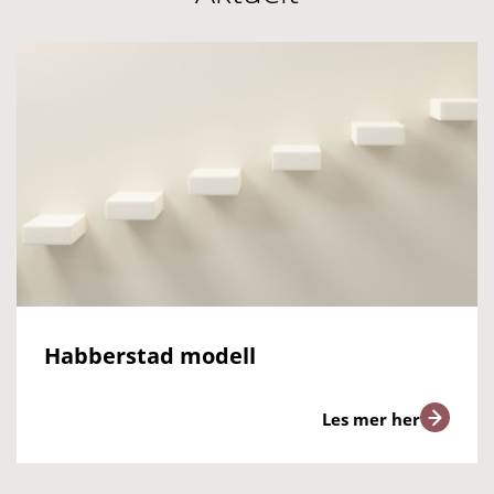
Habberstad modell
Les mer her