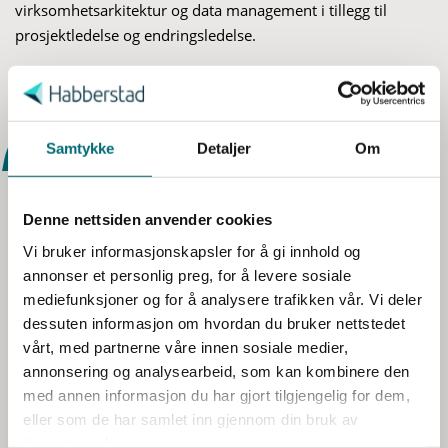
virksomhetsarkitektur og data management i tillegg til
prosjektledelse og endringsledelse.
S
a
m
t
Samtykke
Detaljer
Om
y
k
I min rolle som rådgiver er jeg genuint
Denne nettsiden anvender cookies
k
e
opptatt av at digitale endringer må innføres
Vi bruker informasjonskapsler for å gi innhold og
v
annonser et personlig preg, for å levere sosiale
basert på helhetlig samhandling for å sikre
a
mediefunksjoner og for å analysere trafikken vår. Vi deler
varig gevinstuttak, og at dette oppnås
l
dessuten informasjon om hvordan du bruker nettstedet
g
vårt, med partnerne våre innen sosiale medier,
gjennom god porteføljestyring, at
annonsering og analysearbeid, som kan kombinere den
sammenhenger i virksomhetsarkitektur
med annen informasjon du har gjort tilgjengelig for dem,
ivaretas og tydelig endringsledelse.
eller som de har samlet inn gjennom din bruk av
tjenestene deres.