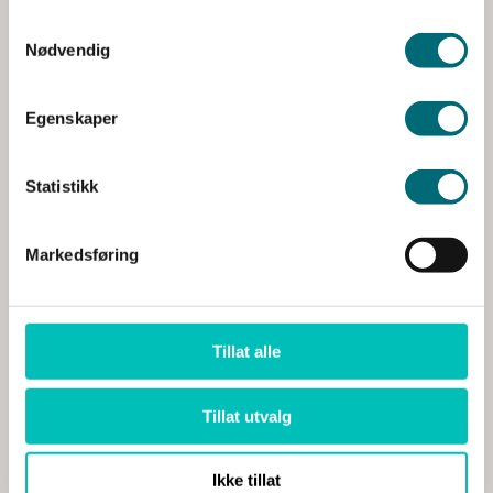
Nødvendig
Leverer på disse tjenestene
Egenskaper
Digitalisering og ledelse
Digital transformasjon og strategi
,
Statistikk
Porteføljestyring og IT-ledelse
,
IT-prosjekt og
testledelse
,
Informasjonssikkerhet,
personvern og beredskap
,
Markedsføring
Virksomhetsarkitektur
Tillat alle
Tillat utvalg
Ikke tillat