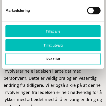
kunnskapen som kreves og sette dem i stand til å
utføre oppgavene. Og så må det repeteres.
Markedsføring
Case: Hvordan Habberstad bisto Boots Norge
med GDPR
Tillat alle
Ledelsesinvolvering
Tillat utvalg
Vår erfaring er at toppledelsen i de fleste
Ikke tillat
virksomheter i dag tar personvern på alvor og
involverer hele ledelsen i arbeidet med
personvern. Dette er veldig bra og en vesentlig
endring fra tidligere. Vi er også sikre på at denne
involveringen fra ledelsen er helt nødvendig for å
lykkes med arbeidet med å få en varig endring og