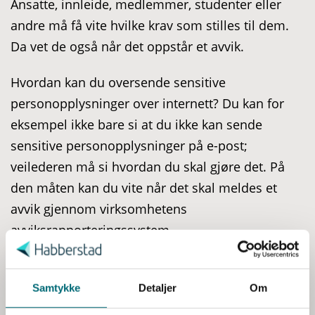
Ansatte, innleide, medlemmer, studenter eller
andre må få vite hvilke krav som stilles til dem.
Da vet de også når det oppstår et avvik.
Hvordan kan du oversende sensitive
personopplysninger over internett? Du kan for
eksempel ikke bare si at du ikke kan sende
sensitive personopplysninger på e-post;
veilederen må si hvordan du skal gjøre det. På
den måten kan du vite når det skal meldes et
avvik gjennom virksomhetens
avviksrapporteringssystem.
S
a
5. Endringsledelse
m
Et styringssystem, roller og ansvarsforhold og
t
Samtykke
Detaljer
Om
y
delegerte oppgaver, er som beskrevet over,