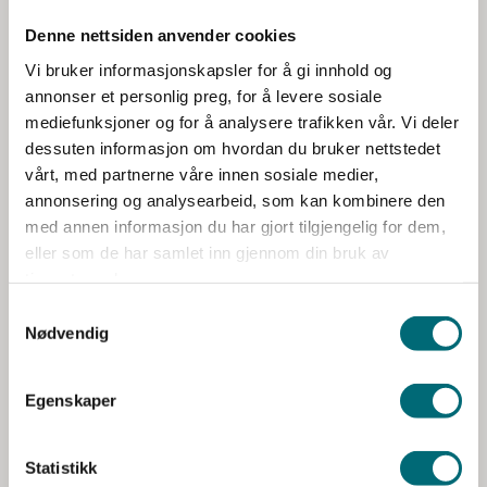
k
sentralt for gjennomføring av arbeidet med
Denne nettsiden anvender cookies
k
personvern. Samtidig viser våre erfaringer hvor
e
Vi bruker informasjonskapsler for å gi innhold og
viktig det er at nye forhold og endringer som skal
v
annonser et personlig preg, for å levere sosiale
a
innføres, planlegges og håndteres på en god
mediefunksjoner og for å analysere trafikken vår. Vi deler
l
dessuten informasjon om hvordan du bruker nettstedet
måte for å oppnå oppsatte mål og nytteverdier
g
vårt, med partnerne våre innen sosiale medier,
for organisasjonen.
annonsering og analysearbeid, som kan kombinere den
med annen informasjon du har gjort tilgjengelig for dem,
Noen av nøkkelpunktene for å oppnå en
eller som de har samlet inn gjennom din bruk av
tjenestene deres.
suksessfull endringsprosess er informasjon,
kommunikasjon og opplæring.
Nødvendig
Her er det viktig med gode endringsledelse. At de
Egenskaper
ansatte først får bevissthet om at
informasjonssikkerhet og personvern er viktig, de
Statistikk
må ha et ønske om å bidra, de må ha den