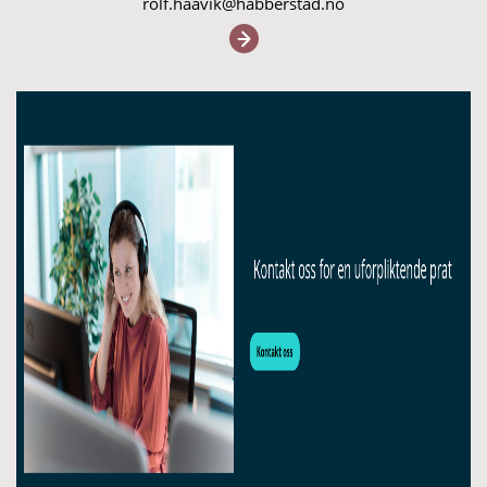
rolf.haavik@habberstad.no